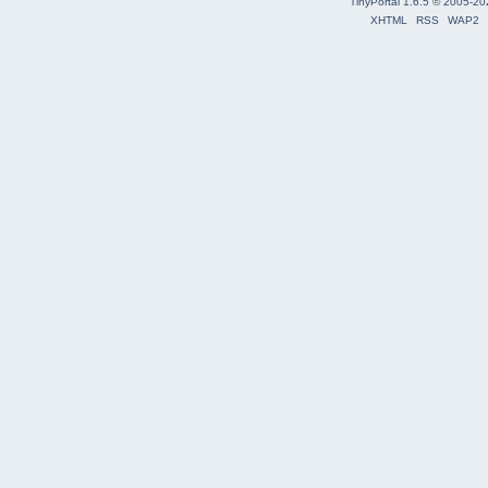
TinyPortal 1.6.5
©
2005-20
XHTML
RSS
WAP2