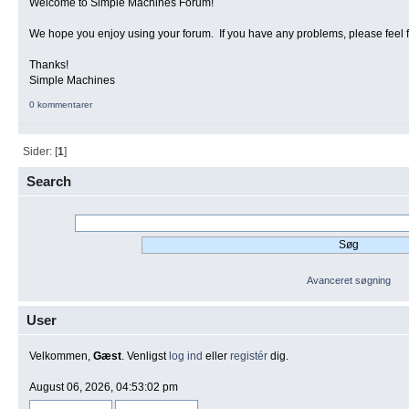
Welcome to Simple Machines Forum!
We hope you enjoy using your forum. If you have any problems, please feel 
Thanks!
Simple Machines
0 kommentarer
Sider: [
1
]
Search
Avanceret søgning
User
Velkommen,
Gæst
. Venligst
log ind
eller
registér
dig.
August 06, 2026, 04:53:02 pm