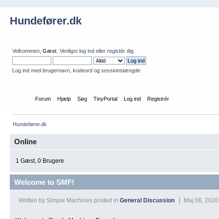
Hundefører.dk
Velkommen,
Gæst
. Venligst
log ind
eller
registér
dig.
Log ind med brugernavn, kodeord og sessionslængde
Hjem
Forum
Hjælp
Søg
TinyPortal
Log ind
Registrér
Hundefører.dk
Online
1 Gæst, 0 Brugere
Welcome to SMF!
Written by Simple Machines
posted in
General Discussion
Maj 06, 2020