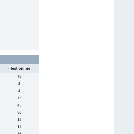
Flest online
75
3
4
75
45
56
15
11