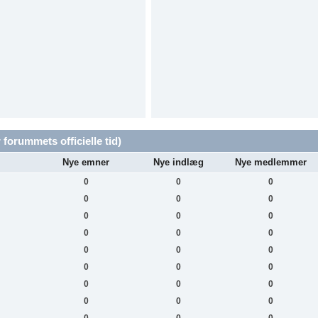
 forummets officielle tid)
Nye emner
Nye indlæg
Nye medlemmer
0
0
0
0
0
0
0
0
0
0
0
0
0
0
0
0
0
0
0
0
0
0
0
0