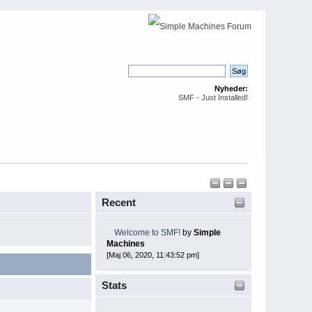
Nyheder:
SMF - Just Installed!
Recent
Welcome to SMF!
by
Simple
Machines
[Maj 06, 2020, 11:43:52 pm]
Stats