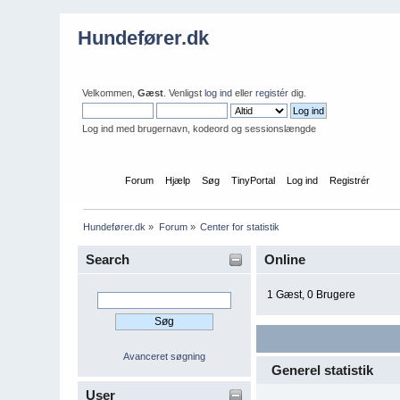
Hundefører.dk
Velkommen,
Gæst
. Venligst
log ind
eller
registér
dig.
Log ind med brugernavn, kodeord og sessionslængde
Hjem
Forum
Hjælp
Søg
TinyPortal
Log ind
Registrér
Hundefører.dk
»
Forum
»
Center for statistik
Search
Online
1 Gæst, 0 Brugere
Avanceret søgning
Generel statistik
User