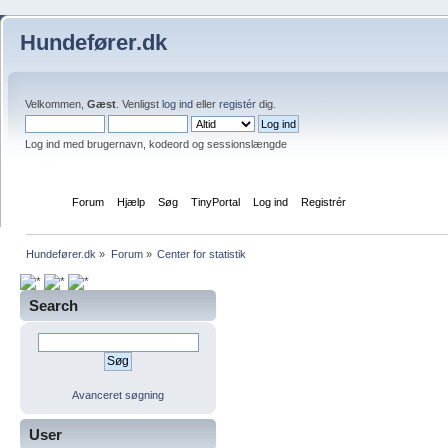
Hundefører.dk
Velkommen,
Gæst
. Venligst
log ind
eller
registér
dig.
Log ind med brugernavn, kodeord og sessionslængde
Hjem
Forum
Hjælp
Søg
TinyPortal
Log ind
Registrér
Hundefører.dk
»
Forum
»
Center for statistik
Search
Avanceret søgning
User