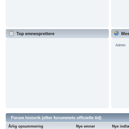
Top emneoprettere
Mes
Admin
Forum historik (efter forummets officielle tid)
Årlig opsummering
Nye emner
Nye indl