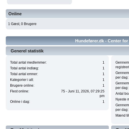
Online
1 Gæst, 0 Brugere
Hundefører.dk - Center for 
Generel statistik
Total antal medlemmer:
1
Gennems
registrer
Total antal indlæg:
1
Gennemsn
Total antal emner:
1
per dag:
Kategorier i alt:
1
Gennemsn
Brugere online:
1
per dag:
Flest online:
75 - Juni 11, 2026, 07:29:25
Antal boa
pm
Nyeste 
Online i dag:
1
Gennemsn
per dag:
Mænd til