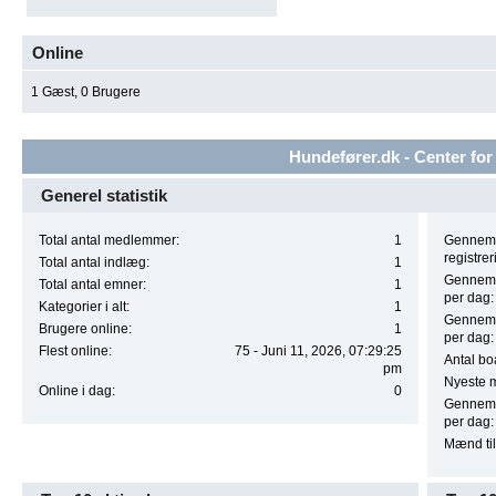
Online
1 Gæst, 0 Brugere
Hundefører.dk - Center for 
Generel statistik
Total antal medlemmer:
1
Gennems
registrer
Total antal indlæg:
1
Gennemsn
Total antal emner:
1
per dag:
Kategorier i alt:
1
Gennemsn
Brugere online:
1
per dag:
Flest online:
75 - Juni 11, 2026, 07:29:25
Antal boa
pm
Nyeste 
Online i dag:
0
Gennemsn
per dag:
Mænd til