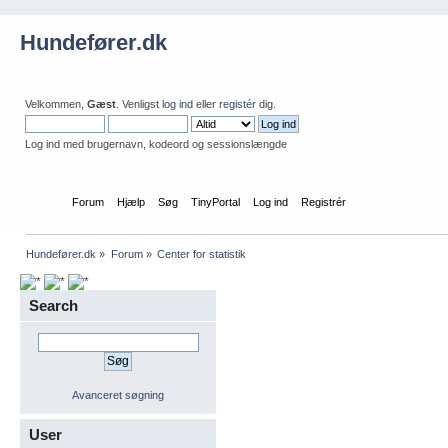
Hundefører.dk
Velkommen,
Gæst
. Venligst
log ind
eller
registér
dig.
Log ind med brugernavn, kodeord og sessionslængde
Hjem
Forum
Hjælp
Søg
TinyPortal
Log ind
Registrér
Hundefører.dk
»
Forum
»
Center for statistik
Search
Avanceret søgning
User